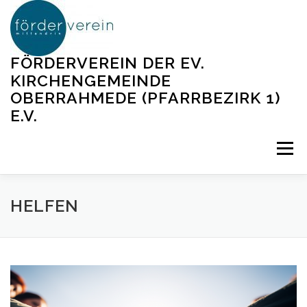
Zum
Inhalt
springen
FÖRDERVEREIN DER EV.
KIRCHENGEMEINDE
OBERRAHMEDE (PFARRBEZIRK 1)
E.V.
Menü
HELFEN
AKTIONEN
ÜBER UNS
HELFEN
JETZT SPENDEN
KONTAKT