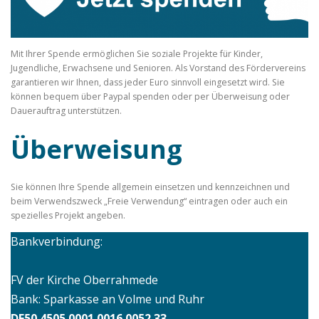
Mit Ihrer Spende ermöglichen Sie soziale Projekte für Kinder,
Jugendliche, Erwachsene und Senioren. Als Vorstand des Fördervereins
garantieren wir Ihnen, dass jeder Euro sinnvoll eingesetzt wird. Sie
können bequem über Paypal spenden oder per Überweisung oder
Dauerauftrag unterstützen.
Überweisung
Sie können Ihre Spende allgemein einsetzen und kennzeichnen und
beim Verwendszweck „Freie Verwendung“ eintragen oder auch ein
spezielles Projekt angeben.
Bankverbindung:
FV der Kirche Oberrahmede
Bank: Sparkasse an Volme und Ruhr
DE50 4505 0001 0016 0052 33